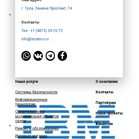
Наш адрес
г. Тула, Ленина Проспект, 74
Контакты
Тел.: +7 (4872) 33-70-72
info@snabco.ru
Наши услуги
О компании
Системы безопасности
Контакты
Информационные
Партнёрам
технологии
Строительство и
Наши проекты
модернизация объектов
связи
Вакансии
Ремонт и обслуживание
Интернет-магазин