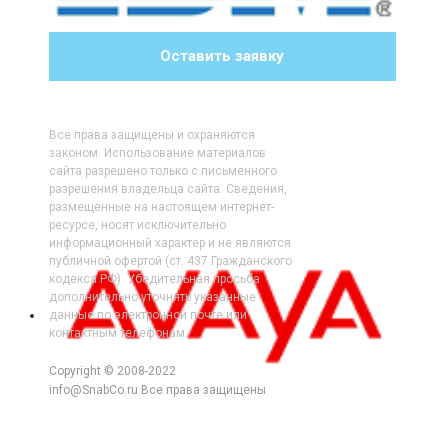
Оставить заявку
Все права защищены и охраняются
законом. Использование материалов
сайта разрешено только с письменного
разрешения владельца сайта. Сведения,
размещенные на настоящем интернет-
ресурсе, носят исключительно
информационный характер и не являются
публичной офертой (ст. 437 Гражданского
кодекса РФ). Убедительная просьба
дополнительно уточнять указанные
данные по электронной почте или
контактным телефонам.
Copyright © 2008-2022
info@SnabCo.ru Все права защищены