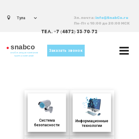
Эл. почта:
info@SnabCo.ru
Пн-Пт с 10:00 до 20:00 МСК
ТЕЛ. +7 (4872) 33-70-72
snabco
●
Заказать звонок
снабжающая компания
группа компаний
Система
Информационные
безопасности
технологии